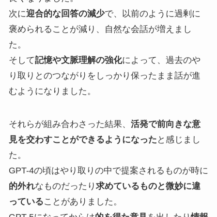
次に
迎合的な回答の減少
で、以前のように過剰に
褒められることが減り、自然な会話が増えまし
た。
そして
記憶や文脈理解の強化
によって、過去のや
り取りとのつながりをしっかり保ったまま話が進
むようになりました。
それらが組み合わさった結果、
活発で前向きな意
見を交わすことができるようになった
と感じまし
た。
GPT-4の頃はやり取りの中で提案されるものが時に
的外れ
なものだったり
求めているものと微妙に違
っている
ことがありました。