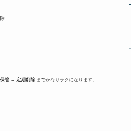
除
時保管 → 定期削除
までかなりラクになります。