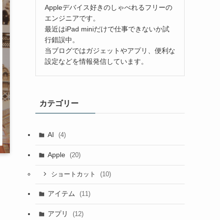
Appleデバイス好きのしゃべれるフリーの
エンジニアです。
最近はiPad miniだけで仕事できないか試
行錯誤中。
当ブログではガジェットやアプリ、便利な
設定などを情報発信しています。
カテゴリー
AI
(4)
Apple
(20)
(10)
ショートカット
アイテム
(11)
アプリ
(12)