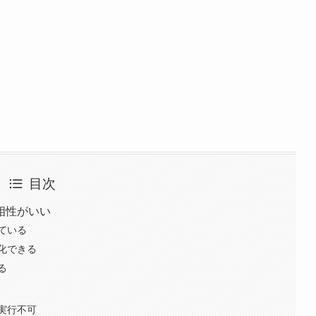
目次
相性がいい
ている
化できる
る
実行不可